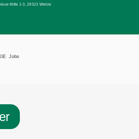
Neue Mitte 1-3, 29323 Wietze
KIE
Jobs
er