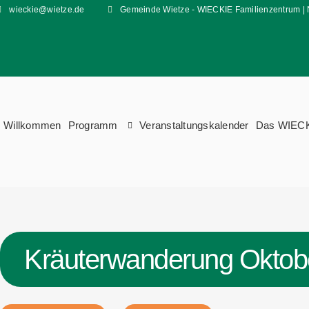
wieckie@wietze.de
Gemeinde Wietze - WIECKIE Familienzentrum | 
Willkommen
Programm
Veranstaltungskalender
Das WIEC
Kräuterwanderung Oktob