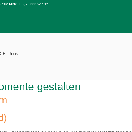
Neue Mitte 1-3, 29323 Wietze
KIE
Jobs
mente gestalten
um
d)