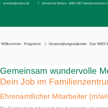
wieckie@wietze.de
Gemeinde Wietze - WIECKIE Familienzentrum | 
Willkommen
Programm
Veranstaltungskalender
Das WIEC
Gemeinsam wundervolle Mo
Dein Job im Familienzentr
Ehrenamtlicher Mitarbeiter (m/w/