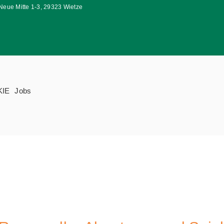
Neue Mitte 1-3, 29323 Wietze
KIE
Jobs