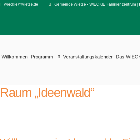
wieckie@wietze.de
Gemeinde Wietze - WIECKIE Familienzentrum | 
Willkommen
Programm
Veranstaltungskalender
Das WIEC
Raum „Ideenwald“