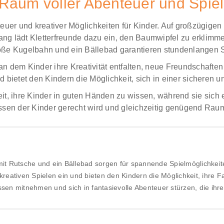
Raum voller Abenteuer und Spiel
uer und kreativer Möglichkeiten für Kinder. Auf großzügigen
fang lädt Kletterfreunde dazu ein, den Baumwipfel zu erkl
roße Kugelbahn und ein Bällebad garantieren stundenlangen 
, an dem Kinder ihre Kreativität entfalten, neue Freundschaft
nd bietet den Kindern die Möglichkeit, sich in einer sichere
eit, ihre Kinder in guten Händen zu wissen, während sie sich
issen der Kinder gerecht wird und gleichzeitig genügend Rau
it Rutsche und ein Bällebad sorgen für spannende Spielmöglichkeite
tiven Spielen ein und bieten den Kindern die Möglichkeit, ihre Fan
en mitnehmen und sich in fantasievolle Abenteuer stürzen, die ihre 